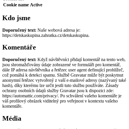
Cookie name
Active
Kdo jsme
Doporučený text:
Naše webová adresa je:
https://detskaskupina.zahratka.cz/detskaskupina.
Komentáře
Doporučený text:
Když návštěvníci přidají komentář na tento web,
jsou shromažďovány údaje zobrazené ve formuláři pro komentář,
dále IP adresa návštěvníka a řetězec user agent definující prohlížeč,
což pomáhá k detekci spamu.
Službě Gravatar může být poskytnut
anonymní řetězec vytvořený z vaší e-mailové adresy (nazývaný také
hash), díky kterému lze určit jestli tuto službu používáte. Zásady
ochrany osobních údajů služby Gravatar jsou k dispozici zde:
https://automattic.com/privacy/. Po schválení vašeho komentáře je
váš profilový obrázek viditelný pro veřejnost v kontextu vašeho
komentáře.
Média