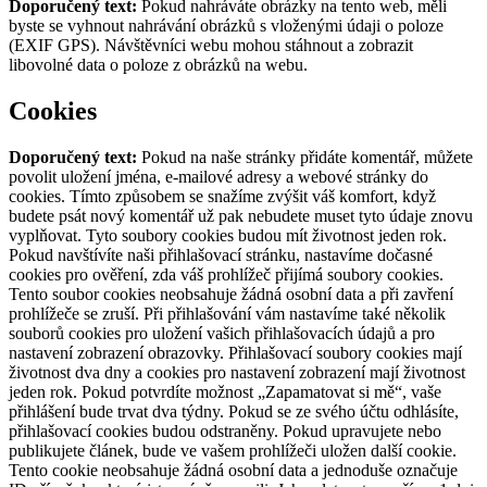
Doporučený text:
Pokud nahráváte obrázky na tento web, měli
byste se vyhnout nahrávání obrázků s vloženými údaji o poloze
(EXIF GPS). Návštěvníci webu mohou stáhnout a zobrazit
libovolné data o poloze z obrázků na webu.
Cookies
Doporučený text:
Pokud na naše stránky přidáte komentář, můžete
povolit uložení jména, e-mailové adresy a webové stránky do
cookies. Tímto způsobem se snažíme zvýšit váš komfort, když
budete psát nový komentář už pak nebudete muset tyto údaje znovu
vyplňovat. Tyto soubory cookies budou mít životnost jeden rok.
Pokud navštívíte naši přihlašovací stránku, nastavíme dočasné
cookies pro ověření, zda váš prohlížeč přijímá soubory cookies.
Tento soubor cookies neobsahuje žádná osobní data a při zavření
prohlížeče se zruší.
Při přihlašování vám nastavíme také několik
souborů cookies pro uložení vašich přihlašovacích údajů a pro
nastavení zobrazení obrazovky. Přihlašovací soubory cookies mají
životnost dva dny a cookies pro nastavení zobrazení mají životnost
jeden rok. Pokud potvrdíte možnost „Zapamatovat si mě“, vaše
přihlášení bude trvat dva týdny. Pokud se ze svého účtu odhlásíte,
přihlašovací cookies budou odstraněny.
Pokud upravujete nebo
publikujete článek, bude ve vašem prohlížeči uložen další cookie.
Tento cookie neobsahuje žádná osobní data a jednoduše označuje