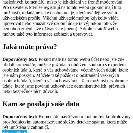
následných komentářů, místo jejich držení ve frontě moderování.
Pro uživatele, kteří se registrují na tomto webu (pokud mají tuto
možnost), ukládáme také osobní údaje, které uvádějí ve svém
uživatelském profilu. Všichni uživatelé mohou kdykoliv vidět,
upravovat nebo smazat své osobní údaje (s výjimkou toho, že
nemohou změnit své uživatelské jméno). Administrátoři webu
mohou také tyto informace zobrazit a upravovat.
Jaká máte práva?
Doporučený text:
Pokud máte na tomto webu účet nebo jste zde
přidali komentáře, můžete požádat o obdržení souboru s exportem
osobních údajů, které o vás uchováváme, včetně všech údajů, které
jste nám poskytli. Můžete také požádat o odstranění veškerých
osobních údajů, které o vás uchováváme. Tato možnost nezahrnuje
údaje, které jsme povinni uchovávat z administrativních, právních
nebo bezpečnostních důvodů.
Kam se posílají vaše data
Doporučený text:
Komentáře návštěvníků mohou být kontrolovány
prostřednictvím automatizované služby detekce spamu, která může
být umístěna v zahraničí.
Save settings