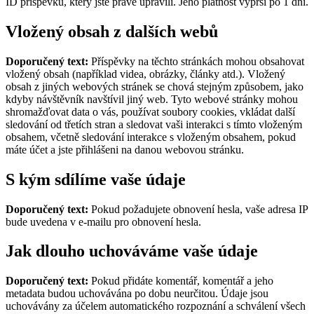
ID příspěvku, který jste právě upravili. Jeho platnost vyprší po 1 dni.
Vložený obsah z dalších webů
Doporučený text:
Příspěvky na těchto stránkách mohou obsahovat
vložený obsah (například videa, obrázky, články atd.). Vložený
obsah z jiných webových stránek se chová stejným způsobem, jako
kdyby návštěvník navštívil jiný web.
Tyto webové stránky mohou
shromažďovat data o vás, používat soubory cookies, vkládat další
sledování od třetích stran a sledovat vaši interakci s tímto vloženým
obsahem, včetně sledování interakce s vloženým obsahem, pokud
máte účet a jste přihlášeni na danou webovou stránku.
S kým sdílíme vaše údaje
Doporučený text:
Pokud požadujete obnovení hesla, vaše adresa IP
bude uvedena v e-mailu pro obnovení hesla.
Jak dlouho uchováváme vaše údaje
Doporučený text:
Pokud přidáte komentář, komentář a jeho
metadata budou uchovávána po dobu neurčitou. Údaje jsou
uchovávány za účelem automatického rozpoznání a schválení všech