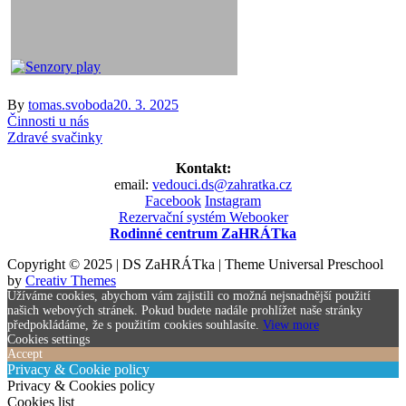
By
tomas.svoboda
20. 3. 2025
Navigace
Činnosti u nás
Zdravé svačinky
pro
Kontakt:
příspěvek
email:
vedouci.ds@zahratka.cz
Facebook
Instagram
Rezervační systém Webooker
Rodinné centrum ZaHRÁTka
Copyright © 2025 | DS ZaHRÁTka | Theme Universal Preschool
by
Creativ Themes
Užíváme cookies, abychom vám zajistili co možná nejsnadnější použití
našich webových stránek. Pokud budete nadále prohlížet naše stránky
předpokládáme, že s použitím cookies souhlasíte.
View more
Cookies settings
Accept
Privacy & Cookie policy
Privacy & Cookies policy
Cookies list